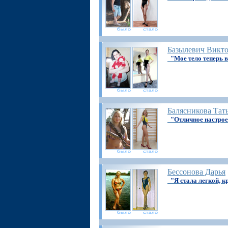
Базылевич Викт
"Мое тело теперь 
Балясникова Тат
"Отличное настрое
Бессонова Дарья
"Я стала легкой, к