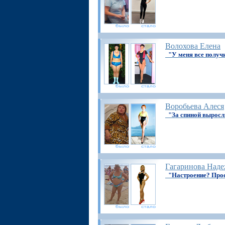
Волохова Елена
"У меня все получ
Воробьева Алеся
"За спиной выросл
Гагаринова Над
"Настроение? Про