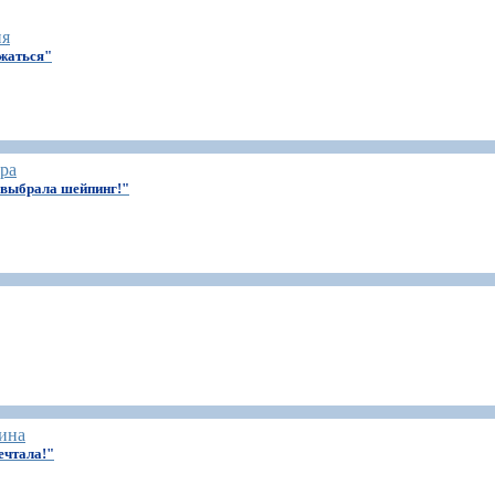
ия
ажаться"
ра
о выбрала шейпинг!"
ина
ечтала!"