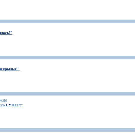
илось!"
и крылья!"
ежда
сто СУПЕР!"