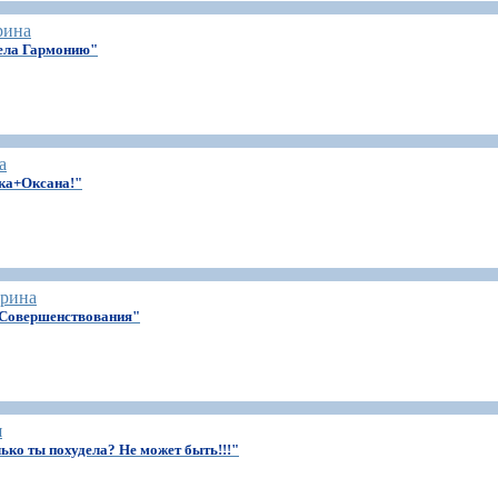
рина
рела Гармонию"
а
ка+Оксана!"
ерина
 Совершенствования"
я
лько ты похудела? Не может быть!!!"