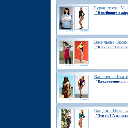
Бурмистрова Ма
"В шейпинге я об
Васильева Оксан
"Шейпинг+Верони
Ващенкова Екат
"Вдохновение для
Ващёнок Наталь
"Это ты? А на ско