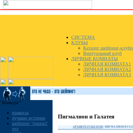
СИСТЕМА
КЛУБЫ
Каталог шейпинг-клубо
Виртуальный клуб
ЛИЧНЫЕ КОМНАТЫ
ЛИЧНАЯ КОМНАТА1
ЛИЧНАЯ КОМНАТА2
ЛИЧНАЯ КОМНАТА3
"Конкурс"
правила
Пигмалион и Галатея
лучшие истории
шейпинг 'тонких'
АРХИВ РЕЗУЛЬТАТОВ
/ ПИГМАЛИОН И ГА
тел