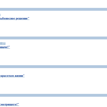
а
дьбоносное решение"
яна
иначе!"
 красотам жизни"
 смотрящего!"