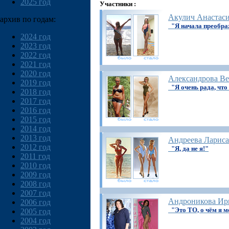
2025 год
Участники :
Акулич Анастас
архив по годам:
"Я начала преобр
2024 год
2023 год
2022 год
2021 год
2020 год
Александрова Ве
2019 год
"Я очень рада, чт
2018 год
2017 год
2016 год
2015 год
2014 год
2013 год
Андреева Лариса
2012 год
"Я, да не я!"
2011 год
2010 год
2009 год
2008 год
2007 год
Андроникова Ир
2006 год
"Это ТО, о чём я м
2005 год
2004 год