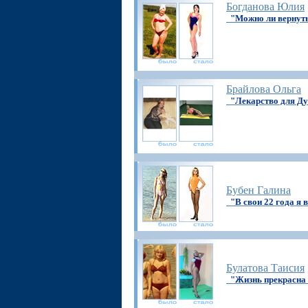
Богданова Юлия
"Можно ли вернут
Брайлова Ольга
"Лекарство для Ду
Бубен Галина
"В свои 22 года я 
Булатова Таисия
"Жизнь прекрасна и