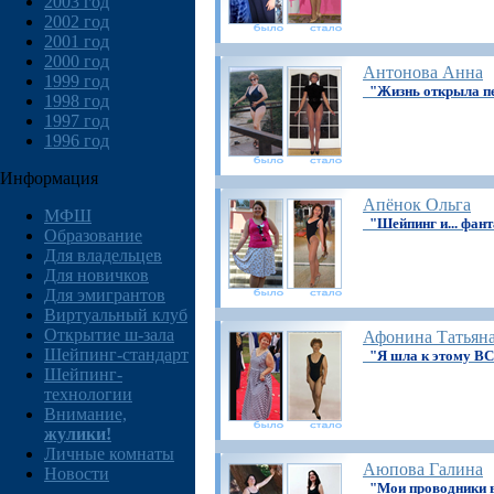
2003 год
2002 год
2001 год
2000 год
Антонова Анна
1999 год
"Жизнь открыла пе
1998 год
1997 год
1996 год
Информация
Апёнок Ольга
МФШ
"Шейпинг и... фант
Образование
Для владельцев
Для новичков
Для эмигрантов
Виртуальный клуб
Открытие ш-зала
Афонина Татьян
Шейпинг-стандарт
"Я шла к этому 
Шейпинг-
технологии
Внимание,
жулики!
Личные комнаты
Аюпова Галина
Новости
"Мои проводники