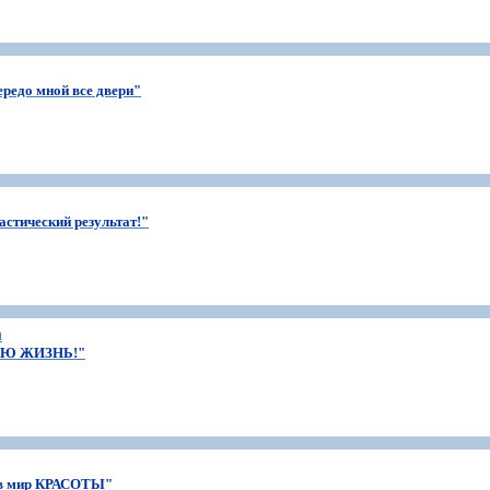
редо мной все двери"
астический результат!"
а
ВСЮ ЖИЗНЬ!"
 в мир КРАСОТЫ"