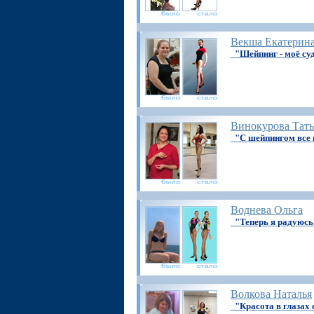
Векша Екатерин
"Шейпинг - моё су
Винокурова Тать
"С шейпингом все 
Воднева Ольга
"Теперь я радуюсь
Волкова Наталья
"Красота в глазах