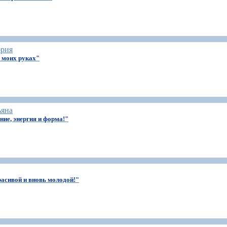
ория
в моих руках"
ьяна
ние, энергия и форма!"
расивой и вновь молодой!"