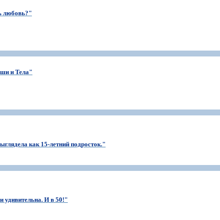
ь любовь?"
ши и Тела"
выглядела как 15-летний подросток."
 удивительна. И в 50!"